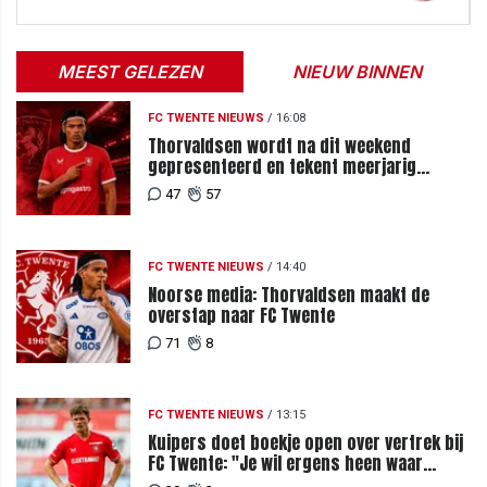
MEEST GELEZEN
NIEUW BINNEN
FC TWENTE NIEUWS
/
16:08
Thorvaldsen wordt na dit weekend
gepresenteerd en tekent meerjarig
contract bij FC Twente
47
57
FC TWENTE NIEUWS
/
14:40
Noorse media: Thorvaldsen maakt de
overstap naar FC Twente
71
8
FC TWENTE NIEUWS
/
13:15
Kuipers doet boekje open over vertrek bij
FC Twente: "Je wil ergens heen waar
mensen je waarderen"