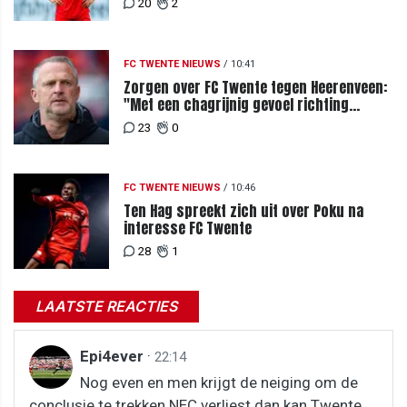
20
2
FC TWENTE NIEUWS
/
10:41
Zorgen over FC Twente tegen Heerenveen:
"Met een chagrijnig gevoel richting
Slowakije"
23
0
FC TWENTE NIEUWS
/
10:46
Ten Hag spreekt zich uit over Poku na
interesse FC Twente
28
1
LAATSTE REACTIES
Epi4ever
·
22:14
Nog even en men krijgt de neiging om de
conclusie te trekken NEC verliest dan kan Twente