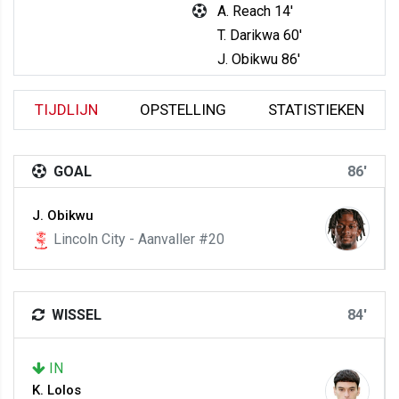
A. Reach 14'
T. Darikwa 60'
J. Obikwu 86'
TIJDLIJN
OPSTELLING
STATISTIEKEN
GOAL
86'
J. Obikwu
Lincoln City - Aanvaller #20
WISSEL
84'
IN
K. Lolos