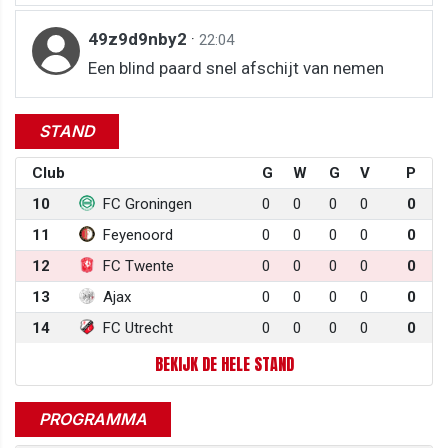
49z9d9nby2
·
22:04
Een blind paard snel afschijt van nemen
STAND
Club
G
W
G
V
P
10
FC Groningen
0
0
0
0
0
11
Feyenoord
0
0
0
0
0
12
FC Twente
0
0
0
0
0
13
Ajax
0
0
0
0
0
14
FC Utrecht
0
0
0
0
0
BEKIJK DE HELE STAND
PROGRAMMA