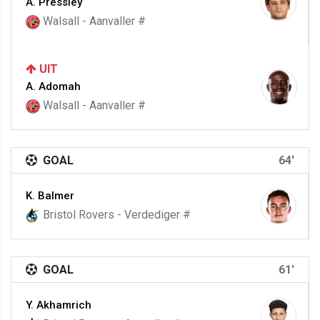
A. Pressley
Walsall - Aanvaller #
UIT
A. Adomah
Walsall - Aanvaller #
GOAL
64'
K. Balmer
Bristol Rovers - Verdediger #
GOAL
61'
Y. Akhamrich