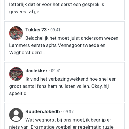
letterlijk dat er voor het eerst een gesprek is
geweest afge...
Tukker73
·
09:41
Belachelijk het moet juist andersom wezen
Lammers eerste spits Vennegoor tweede en
Weghorst derd...
daslekker
·
09:41
Ik vind het verbazingwekkend hoe snel een
groot aantal fans hem nu laten vallen. Okay, hij
speelt d...
RuudenJokedb
·
09:37
Wat weghorst bij ons moet, ik begrijp er
niets van. Erg matige voetballer regelmatig ruzie