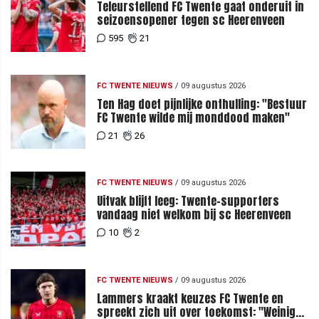
Teleurstellend FC Twente gaat onderuit in
seizoensopener tegen sc Heerenveen
595
21
FC TWENTE NIEUWS
/
09 augustus 2026
Ten Hag doet pijnlijke onthulling: "Bestuur
FC Twente wilde mij monddood maken"
21
26
FC TWENTE NIEUWS
/
09 augustus 2026
Uitvak blijft leeg: Twente-supporters
vandaag niet welkom bij sc Heerenveen
10
2
FC TWENTE NIEUWS
/
09 augustus 2026
Lammers kraakt keuzes FC Twente en
spreekt zich uit over toekomst: "Weinig