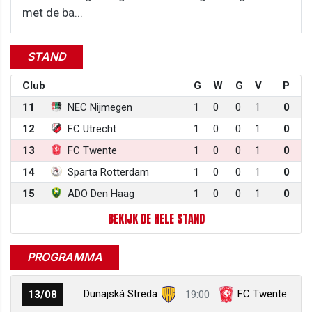
met de ba...
STAND
Club
G
W
G
V
P
11
NEC Nijmegen
1
0
0
1
0
12
FC Utrecht
1
0
0
1
0
13
FC Twente
1
0
0
1
0
14
Sparta Rotterdam
1
0
0
1
0
15
ADO Den Haag
1
0
0
1
0
BEKIJK DE HELE STAND
PROGRAMMA
Dunajská Streda
FC Twente
13/08
19:00