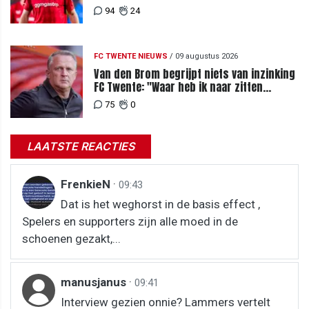
van te begrijpen"
94
24
FC TWENTE NIEUWS
/
09 augustus 2026
Van den Brom begrijpt niets van inzinking
FC Twente: "Waar heb ik naar zitten
kijken?"
75
0
LAATSTE REACTIES
FrenkieN
·
09:43
Dat is het weghorst in de basis effect ,
Spelers en supporters zijn alle moed in de
schoenen gezakt,...
manusjanus
·
09:41
Interview gezien onnie? Lammers vertelt