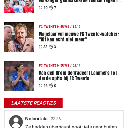
vervanger geblesseerde Lemkin tegen FC
DAC 04
10
7
FC TWENTE NIEUWS
/
12:19
Wagelaar wil nieuwe FC Twente-watcher:
"Dit kan echt niet meer"
33
3
FC TWENTE NIEUWS
/
22:17
Van den Brom degradeert Lammers tot
derde spits bij FC Twente
66
0
LAATSTE REACTIES
Nolimitski
·
23:36
Ze hadden uberhaupt nooit iets naar buiten