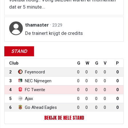
dat er 5 minute...
thamaster
·
23:29
De trainert krijgt de credits
STAND
Club
G
W
G
V
P
2
Feyenoord
0
0
0
0
0
3
NEC Nijmegen
0
0
0
0
0
4
FC Twente
0
0
0
0
0
5
Ajax
0
0
0
0
0
6
Go Ahead Eagles
0
0
0
0
0
BEKIJK DE HELE STAND