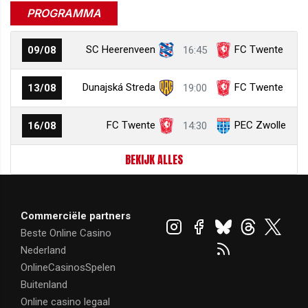
PROGRAMMA
SC Heerenveen
FC Twente
09/08
16:45
Dunajská Streda
FC Twente
13/08
19:00
FC Twente
PEC Zwolle
16/08
14:30
BEKIJK ALLES
Commerciële partners
Beste Online Casino
Nederland
OnlineCasinosSpelen
Buitenland
Online casino legaal