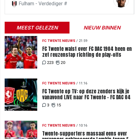
Fulham - Verdediger #
MEEST GELEZEN
NIEUW BINNEN
FC TWENTE NIEUWS
/
21:59
FC Twente walst over FC DAC 1904 heen en
zet reuzenstap richting de play-offs
223
20
FC TWENTE NIEUWS
/
11:16
FC Twente op TV: op deze zenders kijk je
vanavond LIVE naar FC Twente - FC DAC 04
3
15
FC TWENTE NIEUWS
/
10:16
Twente-supporters massaal eens over