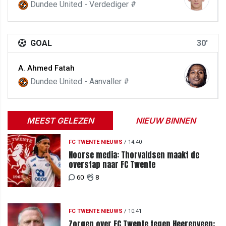
Dundee United - Verdediger #
GOAL
30'
A. Ahmed Fatah
Dundee United - Aanvaller #
MEEST GELEZEN
NIEUW BINNEN
FC TWENTE NIEUWS
/
14:40
Noorse media: Thorvaldsen maakt de
overstap naar FC Twente
60
8
FC TWENTE NIEUWS
/
10:41
Zorgen over FC Twente tegen Heerenveen: