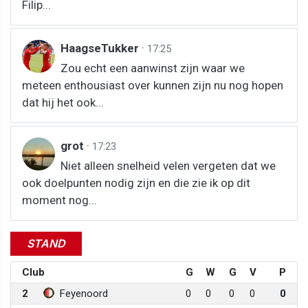
Filip...
HaagseTukker
·
17:25
Zou echt een aanwinst zijn waar we
meteen enthousiast over kunnen zijn nu nog hopen
dat hij het ook...
grot
·
17:23
Niet alleen snelheid velen vergeten dat we
ook doelpunten nodig zijn en die zie ik op dit
moment nog...
STAND
Club
G
W
G
V
P
2
Feyenoord
0
0
0
0
0