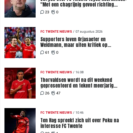
"Met een chagrijnig gevoel richting
Slowakije"
23
0
FC TWENTE NIEUWS
/
07 augustus 2026
Supporters loven Orjasaeter en
Weidmann, maar uiten kritiek op
Weghorst na ruime zege op FC DAC
61
0
FC TWENTE NIEUWS
/
16:08
Thorvaldsen wordt na dit weekend
gepresenteerd en tekent meerjarig
contract bij FC Twente
26
47
FC TWENTE NIEUWS
/
10:46
Ten Hag spreekt zich uit over Poku na
interesse FC Twente