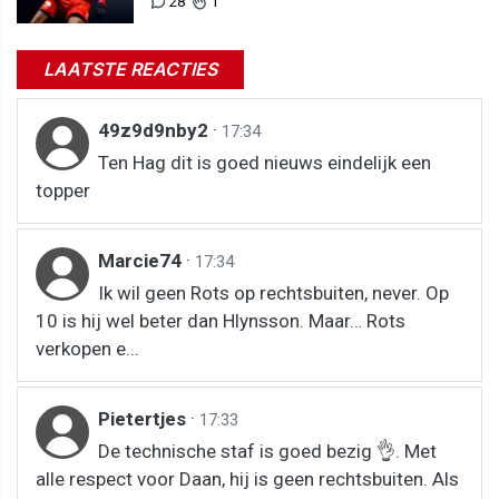
28
1
LAATSTE REACTIES
49z9d9nby2
·
17:34
Ten Hag dit is goed nieuws eindelijk een
topper
Marcie74
·
17:34
Ik wil geen Rots op rechtsbuiten, never. Op
10 is hij wel beter dan Hlynsson. Maar… Rots
verkopen e...
Pietertjes
·
17:33
De technische staf is goed bezig 👌. Met
alle respect voor Daan, hij is geen rechtsbuiten. Als