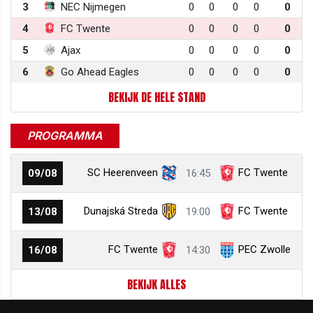
3
NEC Nijmegen
0
0
0
0
0
4
FC Twente
0
0
0
0
0
5
Ajax
0
0
0
0
0
6
Go Ahead Eagles
0
0
0
0
0
BEKIJK DE HELE STAND
PROGRAMMA
SC Heerenveen
FC Twente
09/08
16:45
Dunajská Streda
FC Twente
13/08
19:00
FC Twente
PEC Zwolle
16/08
14:30
BEKIJK ALLES