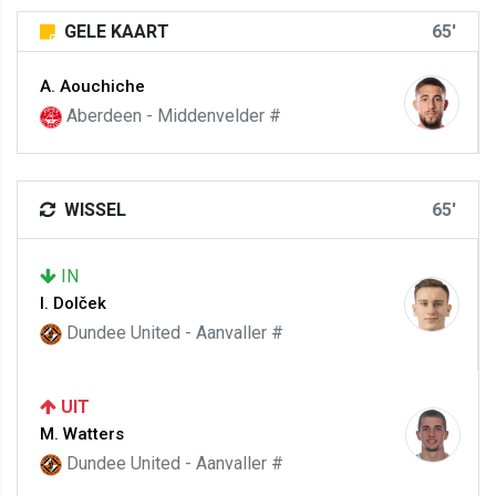
GELE KAART
65'
A. Aouchiche
Aberdeen - Middenvelder #
WISSEL
65'
IN
I. Dolček
Dundee United - Aanvaller #
UIT
M. Watters
Dundee United - Aanvaller #