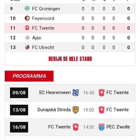
9
FC Groningen
0
0
0
0
0
10
Feyenoord
0
0
0
0
0
11
FC Twente
0
0
0
0
0
12
Ajax
0
0
0
0
0
13
FC Utrecht
0
0
0
0
0
BEKIJK DE HELE STAND
PROGRAMMA
SC Heerenveen
FC Twente
09/08
16:45
Dunajská Streda
FC Twente
13/08
19:00
FC Twente
PEC Zwolle
16/08
14:30