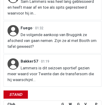
Sam Lammers was heel lang geblesseerd
en heeft maar af en toe als spits gepresteerd
waarvoor hij in...
Fuego
·
01:32
De volgende aankoop van Bruggink ze
afscheid van gaan nemen. Zijn ze al met Booth om
tafel geweest?
Bakker57
·
01:19
Lammers is dit seizoen sportief gezien
meer waard voor Twente dan de transfersom die
hij waarschijnl...
STAND
Club
G
W
G
V
P