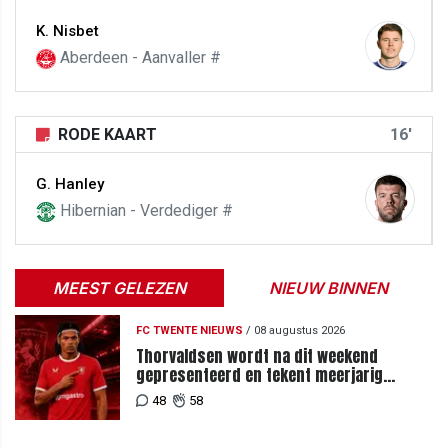
K. Nisbet
Aberdeen - Aanvaller #
RODE KAART
16'
G. Hanley
Hibernian - Verdediger #
MEEST GELEZEN
NIEUW BINNEN
FC TWENTE NIEUWS
/
08 augustus 2026
Thorvaldsen wordt na dit weekend
gepresenteerd en tekent meerjarig
contract bij FC Twente
48
58