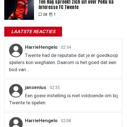
Ten Hag spreekt zich uit over Poku na
interesse FC Twente
28
1
LAATSTE REACTIES
HarrieHengelo
·
02:54
Twente had de reputatie dat je er goedkoop
spelers kon weghalen. Daarom is het goed dat een
bod van...
jansenius
·
02:35
Een goeie instelling is niet voldoende om bij
Twente te spelen.
HarrieHengelo
·
02:08