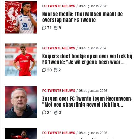
FC TWENTE NIEUWS
/
08 augustus 2026
Noorse media: Thorvaldsen maakt de
overstap naar FC Twente
71
8
FC TWENTE NIEUWS
/
08 augustus 2026
Kuipers doet boekje open over vertrek bij
FC Twente: "Je wil ergens heen waar
mensen je waarderen"
20
2
FC TWENTE NIEUWS
/
08 augustus 2026
Zorgen over FC Twente tegen Heerenveen:
"Met een chagrijnig gevoel richting
Slowakije"
24
0
FC TWENTE NIEUWS
/
08 augustus 2026