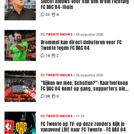
Slecht nieuws voor Van den Brom richting
FC DAC 04-thuis
23
6
FC TWENTE NIEUWS
/
05 augustus 2026
Drommel kan direct debuteren voor FC
Twente tegen FC DAC 04
14
2
FC TWENTE NIEUWS
/
05 augustus 2026
"Kijken we mee, Scholten?": Kaartverkoop
FC DAC 04 komt op gang, supporters niet
blij met ticketprijzen
38
0
FC TWENTE NIEUWS
/
11:16
FC Twente op TV: op deze zenders kijk je
vanavond LIVE naar FC Twente - FC DAC 04