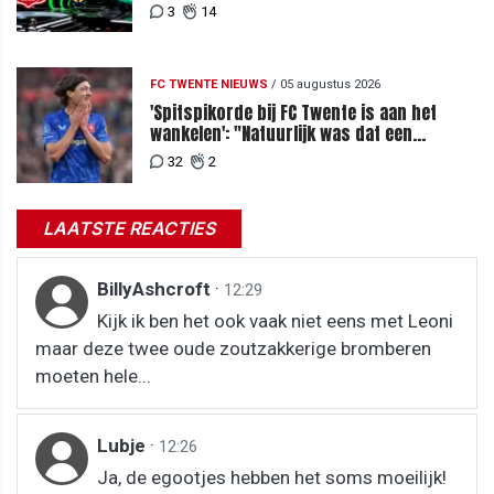
3
14
FC TWENTE NIEUWS
/
05 augustus 2026
'Spitspikorde bij FC Twente is aan het
wankelen': "Natuurlijk was dat een
signaal"
32
2
LAATSTE REACTIES
BillyAshcroft
·
12:29
Kijk ik ben het ook vaak niet eens met Leoni
maar deze twee oude zoutzakkerige bromberen
moeten hele...
Lubje
·
12:26
Ja, de egootjes hebben het soms moeilijk!