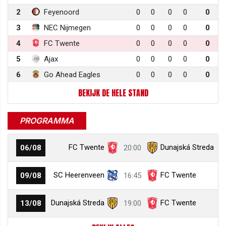
2
Feyenoord
0
0
0
0
0
3
NEC Nijmegen
0
0
0
0
0
4
FC Twente
0
0
0
0
0
5
Ajax
0
0
0
0
0
6
Go Ahead Eagles
0
0
0
0
0
BEKIJK DE HELE STAND
PROGRAMMA
FC Twente
Dunajská Streda
06/08
20:00
SC Heerenveen
FC Twente
09/08
16:45
Dunajská Streda
FC Twente
13/08
19:00