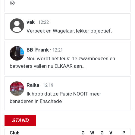
😥
vak
·
12:22
Verbeek en Wagelaar, lekker objectief.
BB-Frank
·
12:21
Nou wordt het leuk: de zwamneuzen en
betweters vallen nu ELKAAR aan...
Raika
·
12:19
Ik hoop dat ze Pusic NOOIT meer
benaderen in Enschede
STAND
Club
G
W
G
V
P