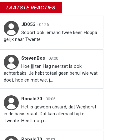
LAATSTE REACTIES
JD053
·
04:26
Scoort ook iemand twee keer. Hoppa
gelijk naar Twente
StevenBos
·
03:00
Hoe jij ten Hag neerzet is ook
achterbaks. Je hebt totaal geen benul wie wat
doet, hoe en met wie, j...
Ronald70
·
00:05
Het is gewoon absurd, dat Weghorst
in de basis staat. Dat kan allemaal bij fc
Twente. Heeft nog ni...
Ronald70
·
00:03