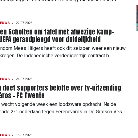
IEUWS
/
27-07-2026
 en Scholten om tafel met afwezige kamp-
 UEFA geraadpleegd voor duidelijkheid
ondom Mees Hilgers heeft ook dit seizoen weer een nieuw
kregen. De Indonesische verdediger zijn contract b...
IEUWS
/
24-07-2026
 doet supporters belofte over tv-uitzending
áros - FC Twente
 wacht volgende week een loodzware opdracht. Na de
lende 2-1 nederlaag tegen Ferencváros in De Grolsch Ves...
IEUWS
/
15-07-2026