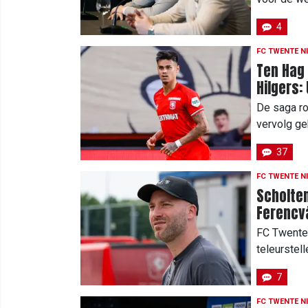
4
FC TWENTE N
Ten Hag
Hilgers:
De saga r
vervolg ge
37
FC TWENTE N
Scholten
Ferencv
FC Twente
teleurstel
7
FC TWENTE N