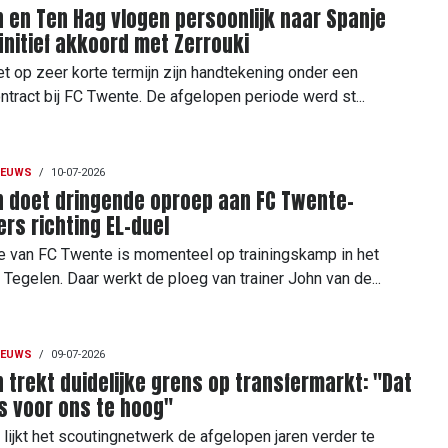
 en Ten Hag vlogen persoonlijk naar Spanje
initief akkoord met Zerrouki
et op zeer korte termijn zijn handtekening onder een
ontract bij FC Twente. De afgelopen periode werd st...
IEUWS
/
10-07-2026
n doet dringende oproep aan FC Twente-
rs richting EL-duel
e van FC Twente is momenteel op trainingskamp in het
Tegelen. Daar werkt de ploeg van trainer John van de...
IEUWS
/
09-07-2026
 trekt duidelijke grens op transfermarkt: "Dat
is voor ons te hoog"
lijkt het scoutingnetwerk de afgelopen jaren verder te