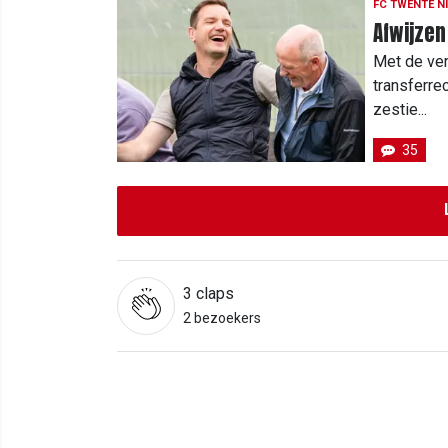
FC TWENTE N
Afwijzen
Met de ve
transferre
zestie...
35
3
claps
2 bezoekers