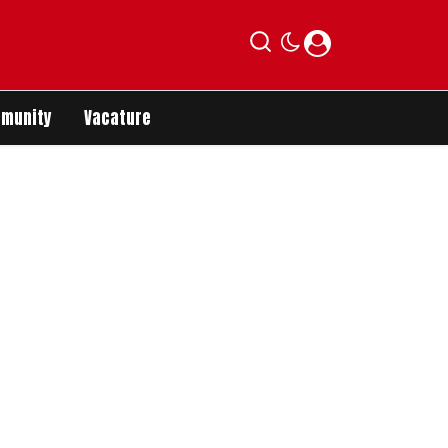
munity
Vacature