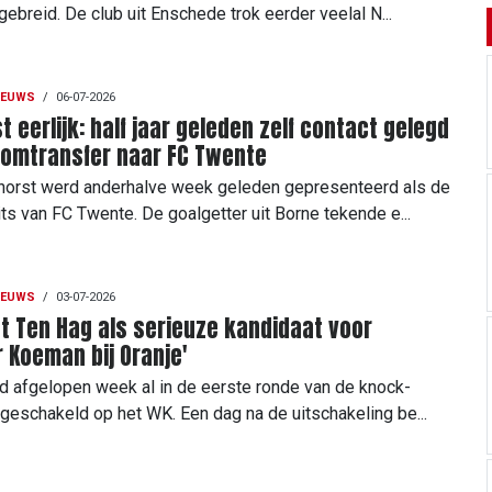
gebreid. De club uit Enschede trok eerder veelal N...
IEUWS
/
06-07-2026
 eerlijk: half jaar geleden zelf contact gelegd
oomtransfer naar FC Twente
orst werd anderhalve week geleden gepresenteerd als de
ts van FC Twente. De goalgetter uit Borne tekende e...
IEUWS
/
03-07-2026
et Ten Hag als serieuze kandidaat voor
 Koeman bij Oranje'
d afgelopen week al in de eerste ronde van de knock-
tgeschakeld op het WK. Een dag na de uitschakeling be...