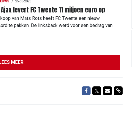
IEUWS
/
25-06-2026
 Ajax levert FC Twente 11 miljoen euro op
rkoop van Mats Rots heeft FC Twente een nieuw
cord te pakken. De linksback werd voor een bedrag van
LEES MEER
Delen op Facebook
Delen op Twitte
Delen via M
Delen 