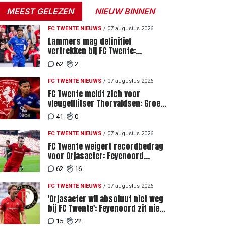
MEEST GELEZEN
NIEUW BINNEN
FC TWENTE NIEUWS
/
07 augustus 2026
Lammers mag definitief
vertrekken bij FC Twente:
zaakwaarnemer krijgt deadline
62
2
vanwege komst vervanger
FC TWENTE NIEUWS
/
07 augustus 2026
FC Twente meldt zich voor
vleugelflitser Thorvaldsen: Groen
licht voor miljoenenbod
41
0
FC TWENTE NIEUWS
/
07 augustus 2026
FC Twente weigert recordbedrag
voor Orjasaeter: Feyenoord
genoemd na megabod
62
16
FC TWENTE NIEUWS
/
07 augustus 2026
'Orjasaeter wil absoluut niet weg
bij FC Twente': Feyenoord zit niet
achter recordbod
15
22