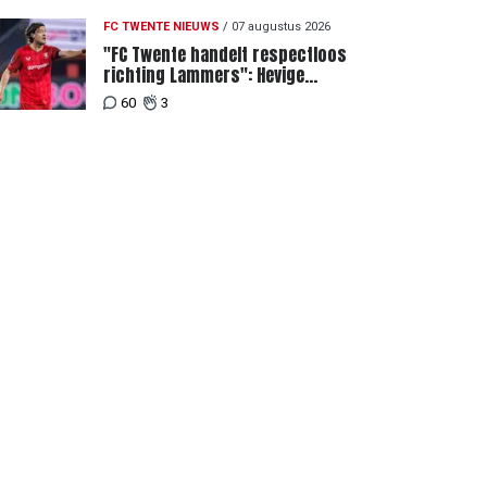
FC TWENTE NIEUWS
/
07 augustus 2026
"FC Twente handelt respectloos
richting Lammers": Hevige
discussie rondom degradatie tot
60
3
derde spits