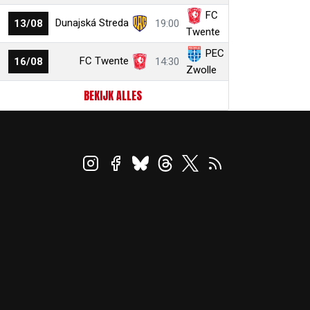
FC
Dunajská Streda
13/08
19:00
Twente
PEC
FC Twente
16/08
14:30
Zwolle
BEKIJK ALLES