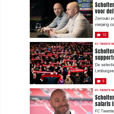
Scholten
voor def
Zerrouki z
vierjarig c
10
FC TWENTE N
Scholte
supporte
De selecti
Limburgse 
9
FC TWENTE N
Scholten
salaris 
FC Twente 