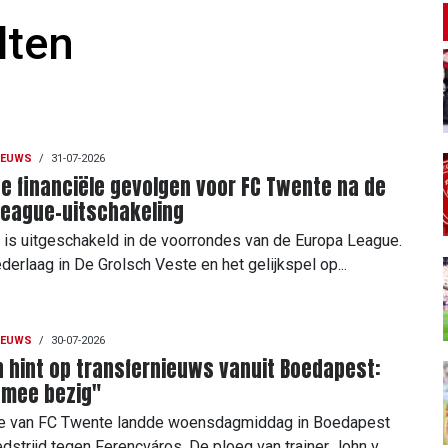
lten
IEUWS
/
31-07-2026
 de financiële gevolgen voor FC Twente na de
League-uitschakeling
is uitgeschakeld in de voorrondes van de Europa League.
derlaag in De Grolsch Veste en het gelijkspel op...
IEUWS
/
30-07-2026
 hint op transfernieuws vanuit Boedapest:
 mee bezig"
ie van FC Twente landde woensdagmiddag in Boedapest
dstrijd tegen Ferencváros. De ploeg van trainer John v...