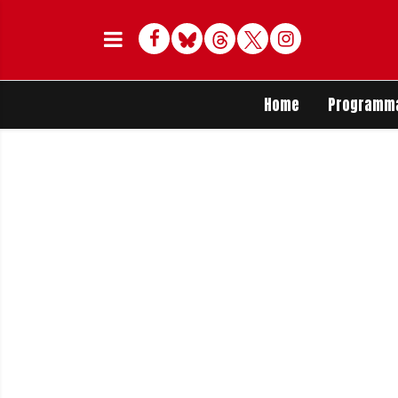
Facebook
Bluesky
Threads
Twitter
Delen op Whats
Home
Programm