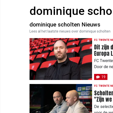
dominique scho
dominique scholten Nieuws
Lees al het laatste nieuws over dominique scholten
FC TWENTE N
Dit zijn
Europa 
FC Twente 
Door de ne
19
FC TWENTE N
Scholten
"Zijn we
De select
voor de we