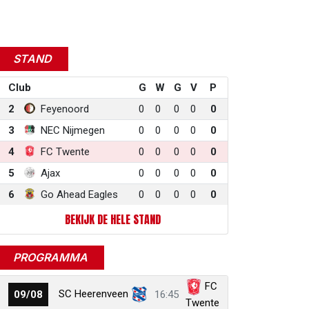
STAND
Club
G
W
G
V
P
2
Feyenoord
0
0
0
0
0
3
NEC Nijmegen
0
0
0
0
0
4
FC Twente
0
0
0
0
0
5
Ajax
0
0
0
0
0
6
Go Ahead Eagles
0
0
0
0
0
BEKIJK DE HELE STAND
PROGRAMMA
FC
SC Heerenveen
09/08
16:45
Twente