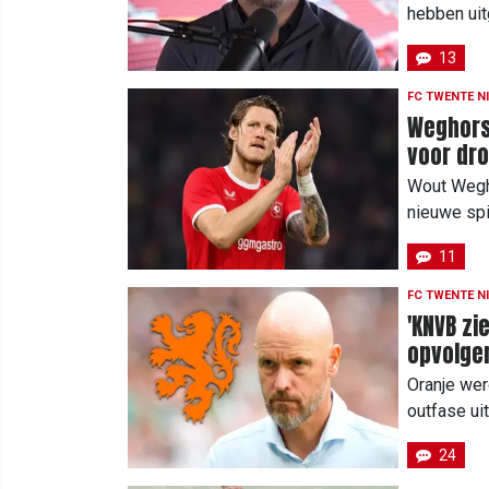
hebben uit
13
FC TWENTE N
Weghorst
voor dr
Wout Wegh
nieuwe spi
11
FC TWENTE N
'KNVB zi
opvolger
Oranje wer
outfase ui
24