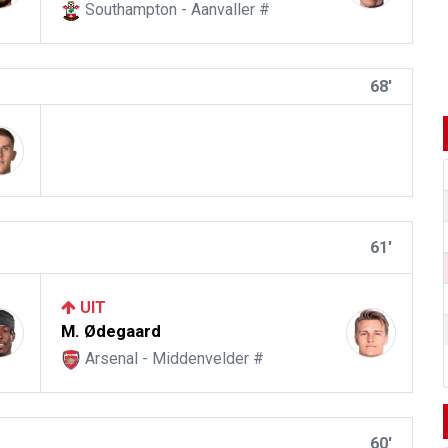
Southampton - Aanvaller #
68'
61'
UIT
M. Ødegaard
Arsenal - Middenvelder #
60'