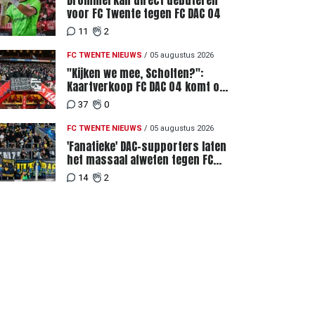
Drommel kan direct debuteren
voor FC Twente tegen FC DAC 04
11
2
FC TWENTE NIEUWS
/
05 augustus 2026
"Kijken we mee, Scholten?":
Kaartverkoop FC DAC 04 komt op
gang, supporters niet blij met
37
0
ticketprijzen
FC TWENTE NIEUWS
/
05 augustus 2026
'Fanatieke' DAC-supporters laten
het massaal afweten tegen FC
Twente
14
2