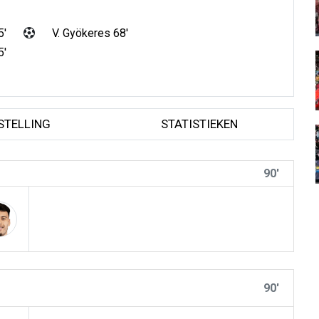
5'
V. Gyökeres 68'
5'
STELLING
STATISTIEKEN
90'
90'