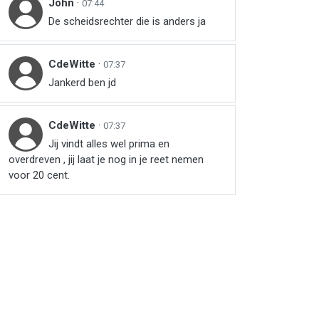
John
·
07:44
De scheidsrechter die is anders ja
CdeWitte
·
07:37
Jankerd ben jd
CdeWitte
·
07:37
Jij vindt alles wel prima en
overdreven , jij laat je nog in je reet nemen
voor 20 cent.