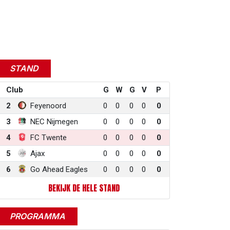
STAND
Club
G
W
G
V
P
2
Feyenoord
0
0
0
0
0
3
NEC Nijmegen
0
0
0
0
0
4
FC Twente
0
0
0
0
0
5
Ajax
0
0
0
0
0
6
Go Ahead Eagles
0
0
0
0
0
BEKIJK DE HELE STAND
PROGRAMMA