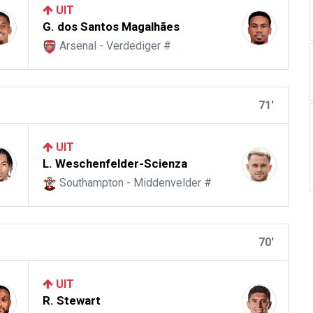
UIT
G. dos Santos Magalhães
Arsenal - Verdediger #
71'
UIT
L. Weschenfelder-Scienza
Southampton - Middenvelder #
70'
UIT
R. Stewart