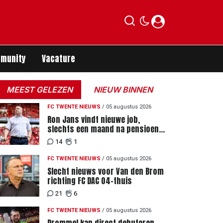
munity
Vacature
MEEST GELEZEN
NIEUW BINNEN
FC TWENTE NIEUWS
/
05 augustus 2026
Ron Jans vindt nieuwe job,
slechts een maand na pensioen
als hoofdtrainer
14
1
FC TWENTE NIEUWS
/
05 augustus 2026
Slecht nieuws voor Van den Brom
richting FC DAC 04-thuis
21
6
FC TWENTE NIEUWS
/
05 augustus 2026