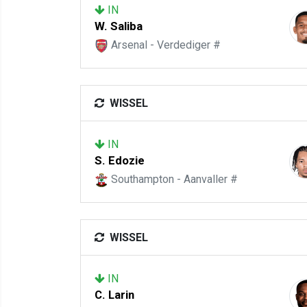
IN
W. Saliba
Arsenal - Verdediger #
WISSEL
IN
S. Edozie
Southampton - Aanvaller #
WISSEL
IN
C. Larin