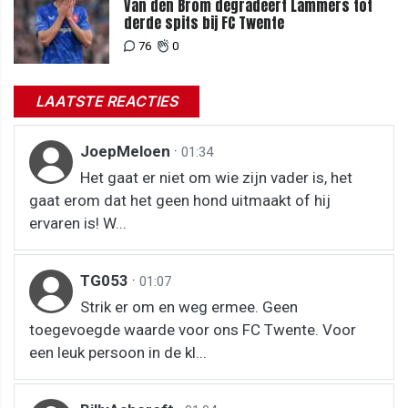
Van den Brom degradeert Lammers tot
derde spits bij FC Twente
76
0
LAATSTE REACTIES
JoepMeloen
·
01:34
Het gaat er niet om wie zijn vader is, het
gaat erom dat het geen hond uitmaakt of hij
ervaren is! W...
TG053
·
01:07
Strik er om en weg ermee. Geen
toegevoegde waarde voor ons FC Twente. Voor
een leuk persoon in de kl...