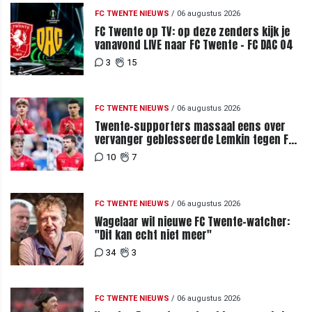
FC TWENTE NIEUWS
/
06 augustus 2026
FC Twente op TV: op deze zenders kijk je
vanavond LIVE naar FC Twente - FC DAC 04
3
15
FC TWENTE NIEUWS
/
06 augustus 2026
Twente-supporters massaal eens over
vervanger geblesseerde Lemkin tegen FC
DAC 04
10
7
FC TWENTE NIEUWS
/
06 augustus 2026
Wagelaar wil nieuwe FC Twente-watcher:
"Dit kan echt niet meer"
34
3
FC TWENTE NIEUWS
/
06 augustus 2026