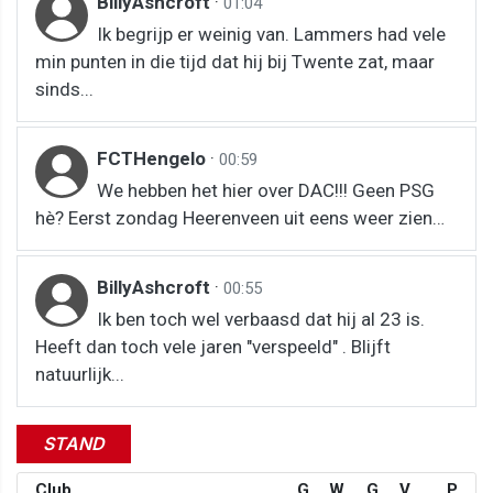
BillyAshcroft
·
01:04
Ik begrijp er weinig van. Lammers had vele
min punten in die tijd dat hij bij Twente zat, maar
sinds...
FCTHengelo
·
00:59
We hebben het hier over DAC!!! Geen PSG
hè? Eerst zondag Heerenveen uit eens weer zien…
BillyAshcroft
·
00:55
Ik ben toch wel verbaasd dat hij al 23 is.
Heeft dan toch vele jaren "verspeeld" . Blijft
natuurlijk...
STAND
Club
G
W
G
V
P