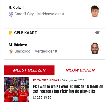
R. Colwill
Cardiff City - Middenvelder #
GELE KAART
45'
M. Ihiekwe
Blackpool - Verdediger #
MEEST GELEZEN
NIEUW BINNEN
FC TWENTE NIEUWS
/
06 augustus 2026
FC Twente walst over FC DAC 1904 heen en
zet reuzenstap richting de play-offs
225
20