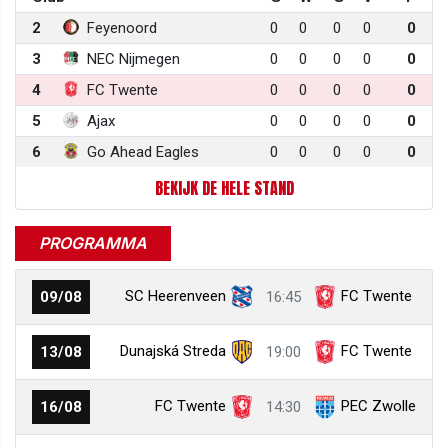
2
Feyenoord
0
0
0
0
0
3
NEC Nijmegen
0
0
0
0
0
4
FC Twente
0
0
0
0
0
5
Ajax
0
0
0
0
0
6
Go Ahead Eagles
0
0
0
0
0
BEKIJK DE HELE STAND
PROGRAMMA
SC Heerenveen
FC Twente
09/08
16:45
Dunajská Streda
FC Twente
13/08
19:00
FC Twente
PEC Zwolle
16/08
14:30