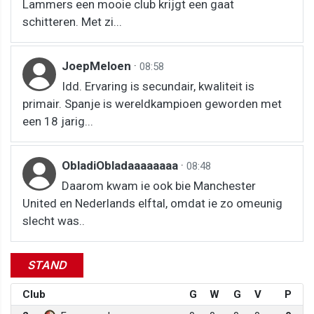
Lammers een mooie club krijgt een gaat
schitteren. Met zi...
JoepMeloen
·
08:58
Idd. Ervaring is secundair, kwaliteit is
primair. Spanje is wereldkampioen geworden met
een 18 jarig...
ObladiObladaaaaaaaa
·
08:48
Daarom kwam ie ook bie Manchester
United en Nederlands elftal, omdat ie zo omeunig
slecht was..
STAND
Club
G
W
G
V
P