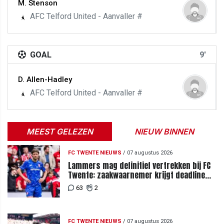
M. Stenson
AFC Telford United - Aanvaller #
GOAL
9'
D. Allen-Hadley
AFC Telford United - Aanvaller #
MEEST GELEZEN
NIEUW BINNEN
FC TWENTE NIEUWS
/
07 augustus 2026
Lammers mag definitief vertrekken bij FC
Twente: zaakwaarnemer krijgt deadline
vanwege komst vervanger
63
2
FC TWENTE NIEUWS
/
07 augustus 2026