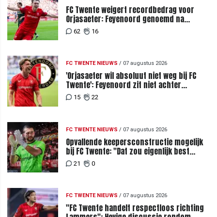
FC Twente weigert recordbedrag voor
Orjasaeter: Feyenoord genoemd na
megabod
62
16
FC TWENTE NIEUWS
/
07 augustus 2026
'Orjasaeter wil absoluut niet weg bij FC
Twente': Feyenoord zit niet achter
recordbod
15
22
FC TWENTE NIEUWS
/
07 augustus 2026
Opvallende keepersconstructie mogelijk
bij FC Twente: "Dat zou eigenlijk best
kunnen"
21
0
FC TWENTE NIEUWS
/
07 augustus 2026
"FC Twente handelt respectloos richting