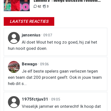
Lammers": Hevige discussie rondom
degradatie tot derde spits
62
3
LAATSTE REACTIES
jansenius
·
09:07
Al doet Wout het nog zo goed, hij zal het
hun nooit goed doen.
Bewago
·
09:06
Je elf beste spelers gaan verliezen tegen
een team dat 200 procent geeft. Ook in jouw team
heb dit s...
1975fctjuv31
·
09:05
Vreselijk jammer en onterecht! Ik hoop dat