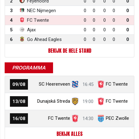
2
Feyenoord
0
0
0
0
0
3
NEC Nijmegen
0
0
0
0
0
4
FC Twente
0
0
0
0
0
5
Ajax
0
0
0
0
0
6
Go Ahead Eagles
0
0
0
0
0
BEKIJK DE HELE STAND
PROGRAMMA
SC Heerenveen
FC Twente
09/08
16:45
Dunajská Streda
FC Twente
13/08
19:00
FC Twente
PEC Zwolle
16/08
14:30
BEKIJK ALLES