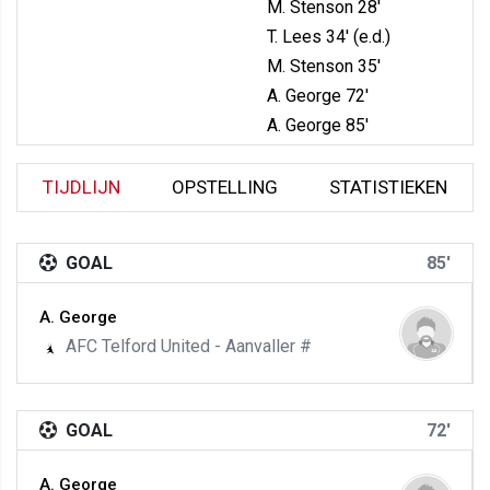
M. Stenson 28'
T. Lees 34' (e.d.)
M. Stenson 35'
A. George 72'
A. George 85'
TIJDLIJN
OPSTELLING
STATISTIEKEN
GOAL
85'
A. George
AFC Telford United - Aanvaller #
GOAL
72'
A. George